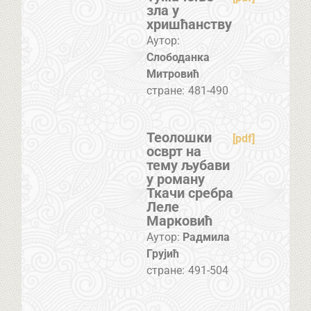
зла у
хришћанству
Аутор:
Слободанка
Митровић
стране:
481-490
Теолошки
[pdf]
осврт на
тему љубави
у роману
Ткачи сребра
Леле
Марковић
Аутор:
Радмила
Грујић
стране:
491-504