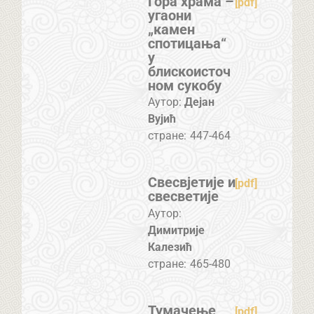
Гора храма –
[pdf]
угаони
„камен
спотицања“
у
блискоисточ
ном сукобу
Аутор:
Дејан
Вујић
стране:
447-464
Свесвјетије и
[pdf]
свесветије
Аутор:
Димитрије
Калезић
стране:
465-480
Тумачење
[pdf]