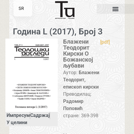
SR
EN
Година L (2017), Број 3
Блажени
[pdf]
Теодорит
Кирски О
Божанској
љубави
Аутор:
Блажени
Теодорит,
епископ кирски
Преводилац:
Радомир
Поповић
Импресум
Садржај
стране:
369-398
У целини