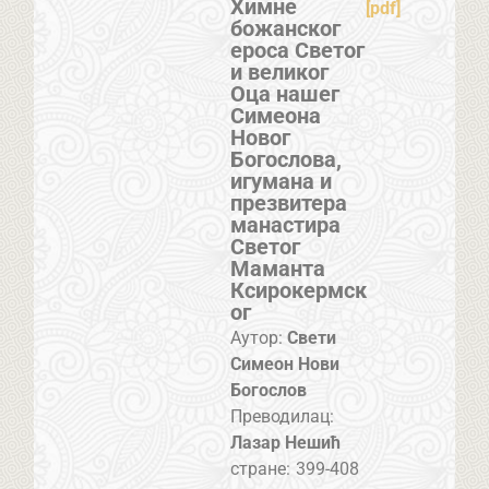
Химне
[pdf]
божанског
ероса Светог
и великог
Оца нашег
Симеона
Новог
Богослова,
игумана и
презвитера
манастира
Светог
Маманта
Ксирокермск
ог
Аутор:
Свети
Симеон Нови
Богослов
Преводилац:
Лазар Нешић
стране:
399-408