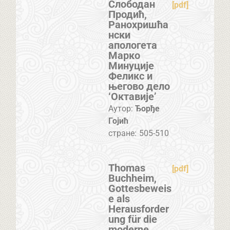
Слободан
[pdf]
Продић,
Ранохришћа
нски
апологета
Марко
Минуције
Феликс и
његово дело
‘Октавије’
Аутор:
Ђорђе
Гојић
стране:
505-510
Thomas
[pdf]
Buchheim,
Gottesbeweis
e als
Herausforder
ung für die
moderne