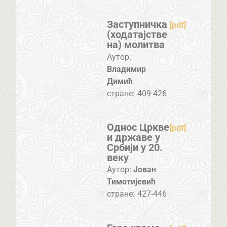
Заступничка
[pdf]
(ходатајстве
на) молитва
Аутор:
Владимир
Димић
стране:
409-426
Однос Цркве
[pdf]
и државе у
Србији у 20.
веку
Аутор:
Јован
Тимотијевић
стране:
427-446