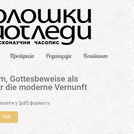
Претрага
Редакција
Контакт
, Gottesbeweise als
r die moderne Vernunft
узети у [pdf] формату.
PDF