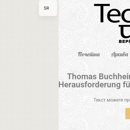
SR
EN
Почетна
Архива
Thomas Buchheim
Herausforderung fü
Текст можете пре