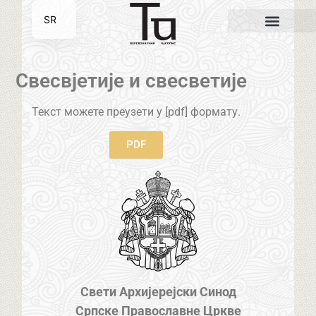
SR
EN
Свесвјетије и свесветије
Текст можете преузети у [pdf] формату.
PDF
Свети Архијерејски Синод
Српске Православне Цркве