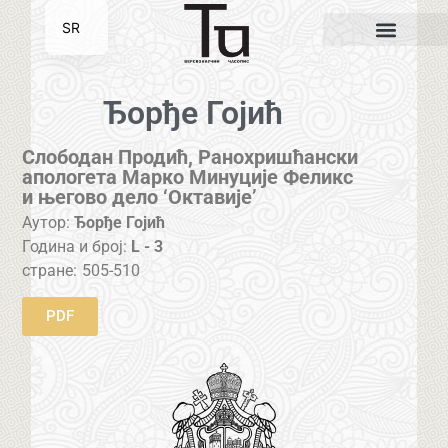
SR
EN
Ђорђе Гојић
Слободан Продић, Ранохришћански
апологета Марко Минуције Феликс
и његово дело ‘Октавије’
Аутор:
Ђорђе Гојић
Година и број:
L - 3
стране:
505-510
PDF