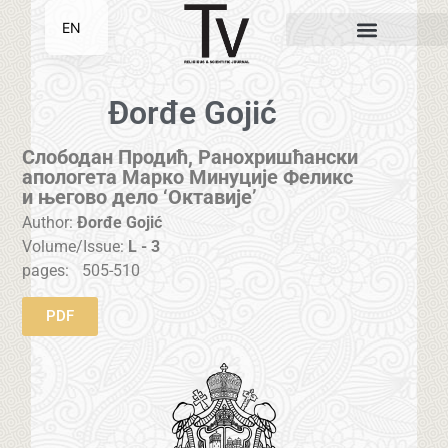
EN
SR
Đorđe Gojić
Слободан Продић, Ранохришћански
апологета Марко Минуције Феликс
и његово дело ‘Октавије’
Author:
Đorđe Gojić
Volume/Issue:
L - 3
pages:
505-510
PDF