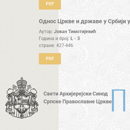
PDF
Однос Цркве и државе у Србији у
Аутор:
Јован Тимотијевић
Година и број:
L - 3
стране:
427-446
PDF
Свети Архијерејски Синод
Српске Православне Цркве