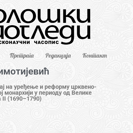
Претрага
Редакција
Контакт
имотијевић
цај на уређење и реформу црквено-
ј монархији у периоду од Велике
 II (1690–1790)