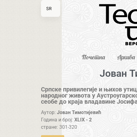
SR
EN
Почетна
Архива
Јован Т
Српске привилегије и њихов ути
народног живота у Аустроугарско
сеобе до краја владавине Јосифа
Аутор:
Јован Тимотијевић
Година и број:
XLIX - 2
стране:
301-320