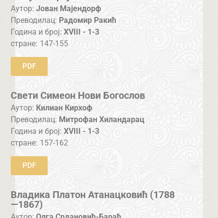
Аутор:
Јован Мајендорф
Преводилац:
Радомир Ракић
Година и број:
XVIII - 1-3
стране:
147-155
PDF
Свети Симеон Нови Богослов
Аутор:
Килиан Кирхоф
Преводилац:
Митрофан Хиландарац
Година и број:
XVIII - 1-3
стране:
157-162
PDF
Владика Платон Атанацковић (1788
—1867)
Аутор:
Олга Срдановић-Бараћ