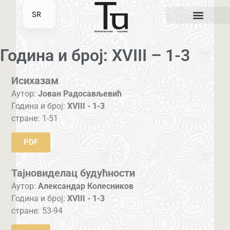
SR
EN
Година и број: XVIII – 1-3
Исихазам
Аутор:
Јован Радосављевић
Година и број:
XVIII - 1-3
стране:
1-51
PDF
Тајновиделац будућности
Аутор:
Александар Колесников
Година и број:
XVIII - 1-3
стране:
53-94