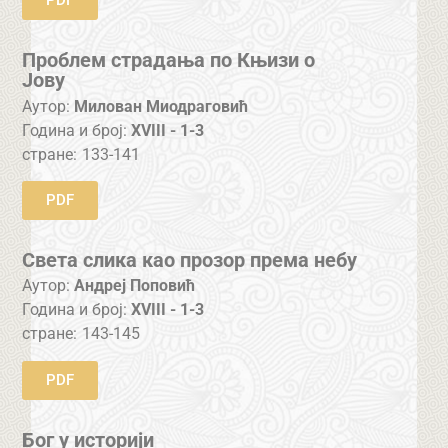
PDF
Проблем страдања по Књизи о
Јову
Аутор:
Милован Миодраговић
Година и број:
XVIII - 1-3
стране:
133-141
PDF
Света слика као прозор према небу
Аутор:
Андреј Поповић
Година и број:
XVIII - 1-3
стране:
143-145
PDF
Бог у историји