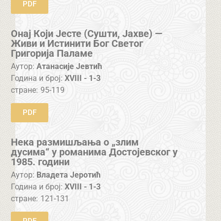
PDF
Онај Који Јесте (Сушти, Јахве) —
Живи и Истинити Бог Светог
Григорија Паламе
Аутор:
Атанасије Јевтић
Година и број:
XVIII - 1-3
стране:
95-119
PDF
Нека размишљања о „злим
дусима“ у романима Достојевског у
1985. години
Аутор:
Владета Јеротић
Година и број:
XVIII - 1-3
стране:
121-131