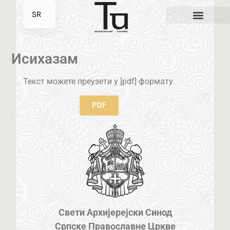
SR
EN
Исихазам
Текст можете преузети у [pdf] формату.
PDF
Свети Архијерејски Синод
Српске Православне Цркве