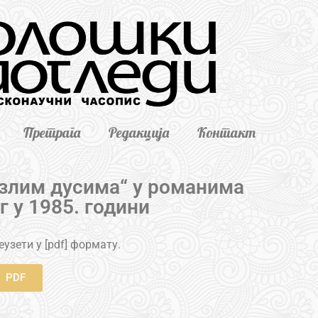
Претрага
Редакција
Контакт
злим дусима“ у романима
г у 1985. години
узети у [pdf] формату.
PDF