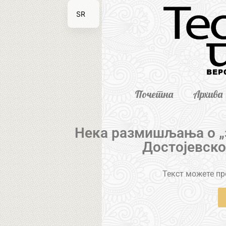
SR
EN
Почетна
Архива
Нека размишљања о „
Достојевско
Текст можете пре