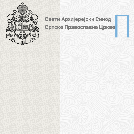
Свети Архијерејски Синод
Српске Православне Цркве