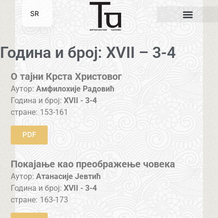
SR
EN
Година и број: XVII – 3-4
О тајни Крста Христовог
Аутор:
Амфилохије Радовић
Година и број:
XVII - 3-4
стране:
153-161
PDF
Покајање као преображење човека
Аутор:
Атанасије Јевтић
Година и број:
XVII - 3-4
стране:
163-173