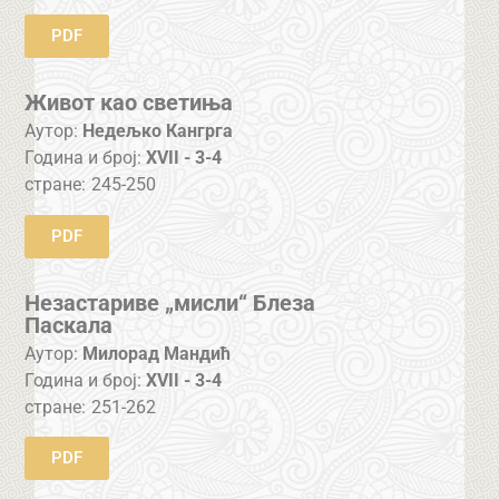
PDF
Живот као светиња
Аутор:
Недељко Кангрга
Година и број:
XVII - 3-4
стране:
245-250
PDF
Незастариве „мисли“ Блеза
Паскала
Аутор:
Милорад Мандић
Година и број:
XVII - 3-4
стране:
251-262
PDF