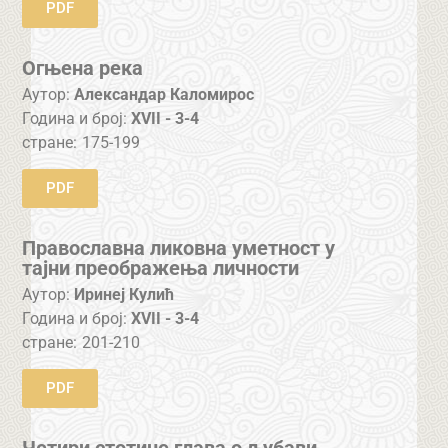
PDF
Огњена река
Аутор:
Александар Каломирос
Година и број:
XVII - 3-4
стране:
175-199
PDF
Православна ликовна уметност у
тајни преображења личности
Аутор:
Иринеј Кулић
Година и број:
XVII - 3-4
стране:
201-210
PDF