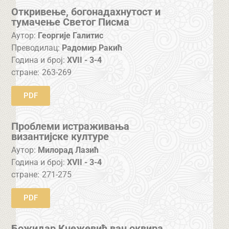
Откривење, богонадахнутост и
тумачење Светог Писма
Аутор:
Георгије Галитис
Преводилац:
Радомир Ракић
Година и број:
XVII - 3-4
стране:
263-269
PDF
Проблеми истраживања
византијске културе
Аутор:
Милорад Лазић
Година и број:
XVII - 3-4
стране:
271-275
PDF
Божидар Кнежевић ван оквира