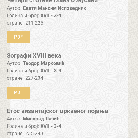
Четири стотине глава о љубави
Аутор:
Свети Максим Исповедник
Година и број:
XVII - 3-4
стране:
211-225
PDF
Зографи XVIII века
Аутор:
Теодор Марковић
Година и број:
XVII - 3-4
стране:
227-234
PDF
Етос византијског црквеног појања
Аутор:
Милорад Лазић
Година и број:
XVII - 3-4
стране:
235-243