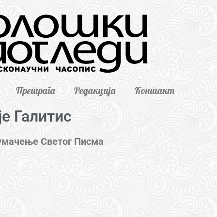
Претрага
Редакција
Контакт
је Галитис
тумачење Светог Писма