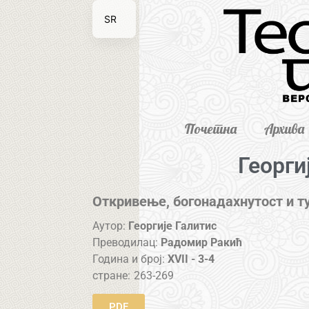
SR
EN
Почетна
Архива
Георги
Откривење, богонадахнутост и 
Аутор:
Георгије Галитис
Преводилац:
Радомир Ракић
Година и број:
XVII - 3-4
стране:
263-269
PDF