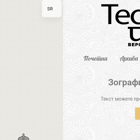
SR
EN
Почетна
Архива
Зографи
Текст можете пре