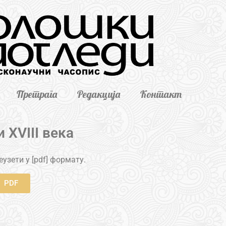
Претрага
Редакција
Контакт
 XVIII века
узети у [pdf] формату.
PDF