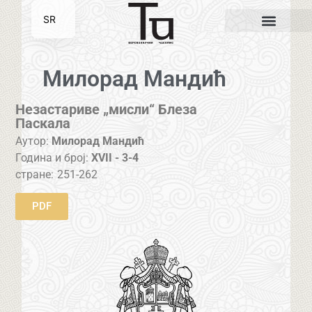
SR
EN
Милорад Мандић
Незастариве „мисли“ Блеза
Паскала
Аутор:
Милорад Мандић
Година и број:
XVII - 3-4
стране:
251-262
PDF