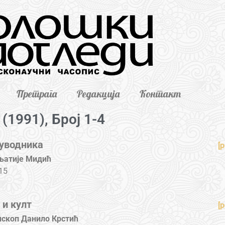
Претрага
Редакција
Контакт
(1991), Број 1-4
уводника
[p
њатије Мидић
15
 и култ
[p
ископ Данило Крстић