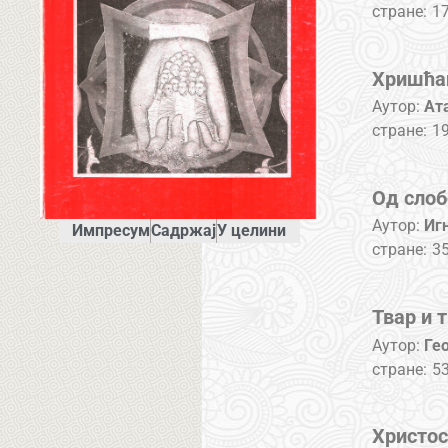
стране:
17
Хришћан
Аутор:
Ат
стране:
19
Од слоб
Аутор:
Иг
Импресум
Садржај
У целини
стране:
35
Твар и 
Аутор:
Ге
стране:
53
Христос