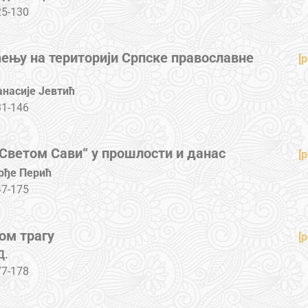
25-130
ћењу на територији Српске православне
[p
анасије Јевтић
31-146
Светом Сави“ у прошлости и данас
[p
рђе Перић
47-175
ом трагу
[p
Д.
77-178