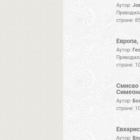
Аутор:
Јо
Преводил
стране:
8
Европа,
Аутор:
Ге
Преводил
стране:
1
Смисао 
Симеона
Аутор:
Бо
стране:
1
Евхарис
Аутор:
Вл