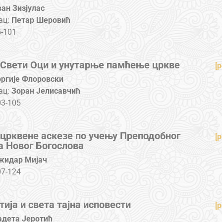
ван Зизјулас
ац:
Петар Шеровић
5-101
 Свети Оци и унутарње памћење цркве
[p
оргије Флоровски
ац:
Зоран Јелисавчић
03-105
црквене аскезе по учењу Преподобног
[p
 Новог Богослова
жидар Мијач
07-124
тија и света тајна исповести
[p
адета Јеротић