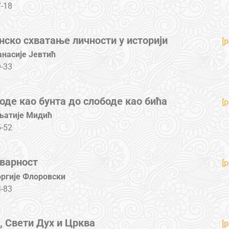
-18
ско схватање личности у историји
[p
анасије Јевтић
-33
оде као бунта до слободе као бића
[p
њатије Мидић
-52
тварност
[p
оргије Флоровски
-83
, Свети Дух и Црква
[p