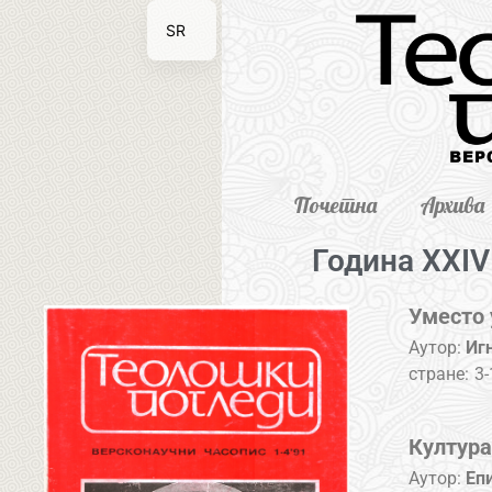
SR
EN
Почетна
Архива
Година XXIV 
Уместо 
Аутор:
Иг
стране:
3-
Култура
Аутор:
Еп