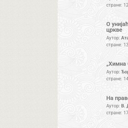
стране:
1
О унија
цркве
Аутор:
Ат
стране:
1
„Химна 
Аутор:
Ђо
стране:
1
На прав
Аутор:
В. 
стране:
1