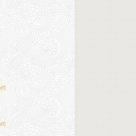
df]
df]