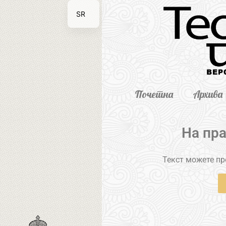
SR
EN
Почетна
Архива
На пр
Текст можете пре