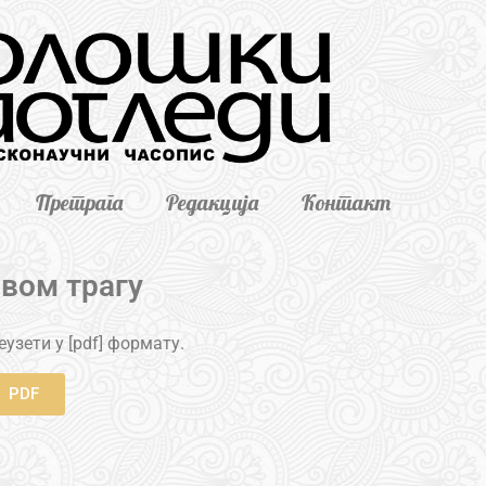
Претрага
Редакција
Контакт
авом трагу
узети у [pdf] формату.
PDF