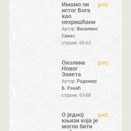
Имамо ли
[pdf]
истог Бога
као
нехришћани
Аутор:
Василиос
Сакас
стране:
60-62
Околина
[pdf]
Новог
Завета
Аутор:
Радомир
Б. Ракић
стране:
63-68
О једној
[pdf]
књизи која је
могла бити