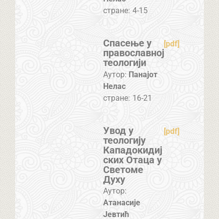
стране:
4-15
Спасење у
[pdf]
православној
теологији
Аутор:
Панајот
Нелас
стране:
16-21
Увод у
[pdf]
теологију
Кападокидиј
ских Отаца у
Светоме
Духу
Аутор:
Атанасије
Јевтић