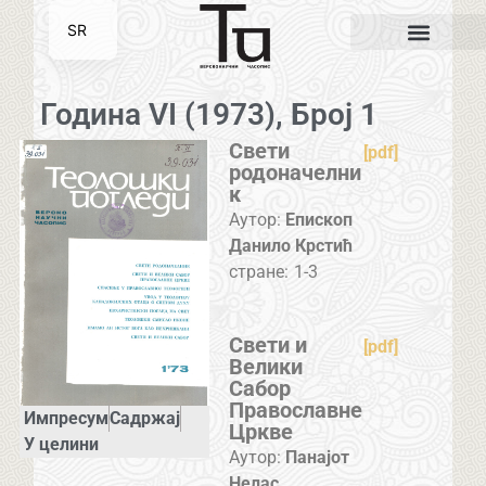
SR
EN
Година VI (1973), Број 1
Свети
[pdf]
родоначелни
к
Аутор:
Епископ
Данило Крстић
стране:
1-3
Свети и
[pdf]
Велики
Сабор
Православне
Импресум
Садржај
Цркве
У целини
Аутор:
Панајот
Нелас