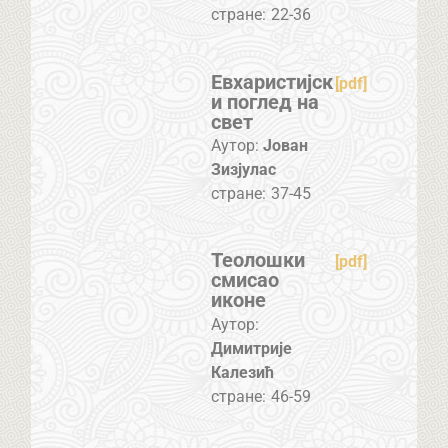
стране:
22-36
Евхаристијск
[pdf]
и поглед на
свет
Аутор:
Јован
Зизјулас
стране:
37-45
Теолошки
[pdf]
смисао
иконе
Аутор:
Димитрије
Калезић
стране:
46-59