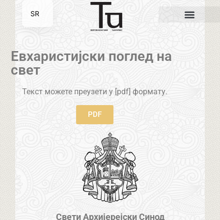
SR
EN
Евхаристијски поглед на
свет
Текст можете преузети у [pdf] формату.
PDF
Свети Архијерејски Синод