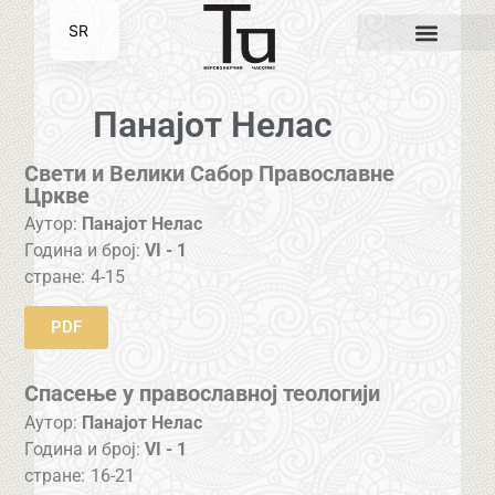
SR
EN
Панајот Нелас
Свети и Велики Сабор Православне
Цркве
Аутор:
Панајот Нелас
Година и број:
VI - 1
стране:
4-15
PDF
Спасење у православној теологији
Аутор:
Панајот Нелас
Година и број:
VI - 1
стране:
16-21