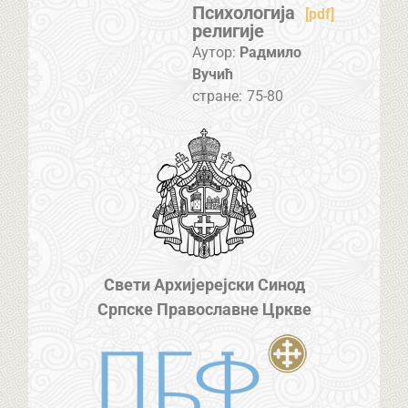
Психологија
[pdf]
религије
Аутор:
Радмило
Вучић
стране:
75-80
Свети Архијерејски Синод
Српске Православне Цркве