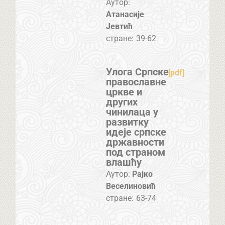
Аутор:
Атанасије
Јевтић
стране:
39-62
Улога Српске
[pdf]
православне
цркве и
других
чинилаца у
развитку
идеје српске
државности
под страном
влашћу
Аутор:
Рајко
Веселиновић
стране:
63-74