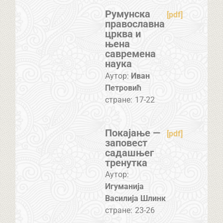
Румунска
[pdf]
православна
црква и
њена
савремена
наука
Аутор:
Иван
Петровић
стране:
17-22
Покајање —
[pdf]
заповест
садашњег
тренутка
Аутор:
Игуманија
Василија Шлинк
стране:
23-26