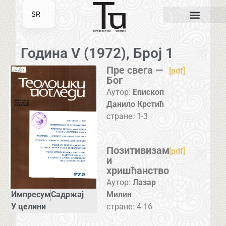
SR
EN
Година V (1972), Број 1
Пре свега —
[pdf]
Бог
Аутор:
Епископ
Данило Крстић
стране:
1-3
Позитивизам
[pdf]
и
хришћанство
Аутор:
Лазар
Импресум
Садржај
Милин
У целини
стране:
4-16