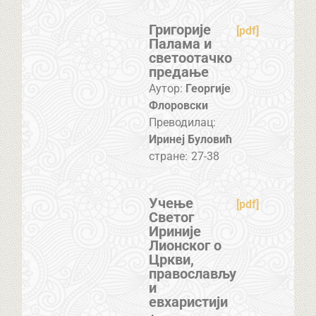
Григорије
[pdf]
Палама и
светоотачко
предање
Аутор:
Георгије
Флоровски
Преводилац:
Иринеј Буловић
стране:
27-38
Учење
[pdf]
Светог
Ириније
Лионског о
Цркви,
православљу
и
евхаристији