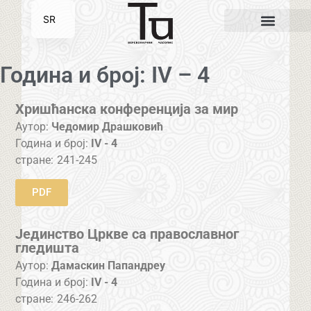
SR
EN
Година и број: IV – 4
Хришћанска конференција за мир
Аутор:
Чедомир Драшковић
Година и број:
IV - 4
стране:
241-245
PDF
Јединство Цркве са православног
гледишта
Аутор:
Дамаскин Папандреу
Година и број:
IV - 4
стране:
246-262