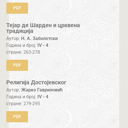
PDF
Тејар де Шарден и црквена
традиција
Аутор:
Н. А. Заболотски
Година и број:
IV - 4
стране:
263-278
PDF
Религија Достојевског
Аутор:
Жарко Гавриловић
Година и број:
IV - 4
стране:
279-295
PDF