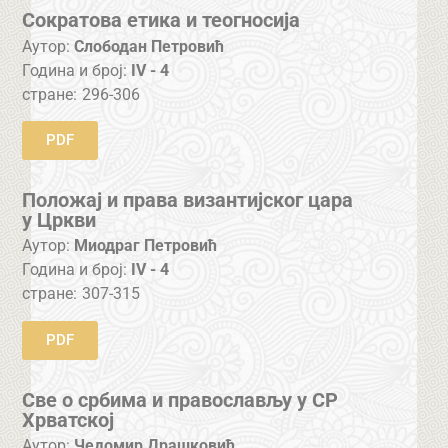
Сократова етика и теогносија
Аутор:
Слободан Петровић
Година и број:
IV - 4
стране:
296-306
PDF
Положај и права византијског цара
у Цркви
Аутор:
Миодраг Петровић
Година и број:
IV - 4
стране:
307-315
PDF
Све о србима и православљу у СР
Хрватској
Аутор:
Чедомир Драшковић