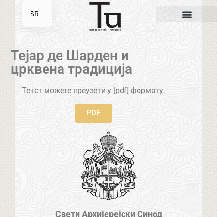
SR
EN
Тејар де Шарден и
црквена традиција
Текст можете преузети у [pdf] формату.
PDF
Свети Архијерејски Синод