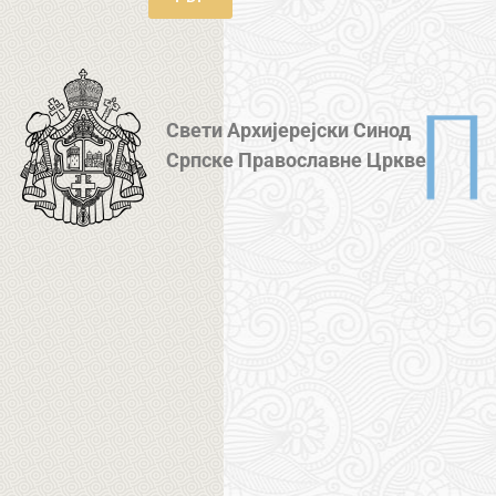
Свети Архијерејски Синод
Српске Православне Цркве