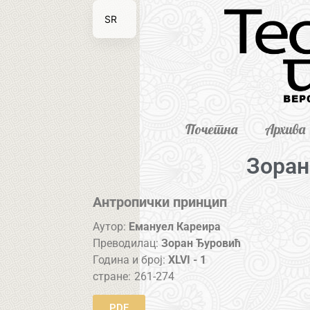
SR
EN
Почетна
Архива
Зоран
Антропички принцип
Аутор:
Емануел Кареира
Преводилац:
Зоран Ђуровић
Година и број:
XLVI - 1
стране:
261-274
PDF