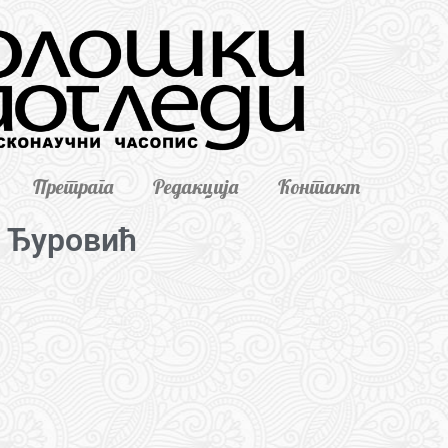
Претрага
Редакција
Контакт
 Ђуровић