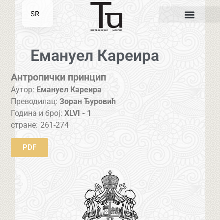
SR
EN
Емануел Кареира
Антропички принцип
Аутор:
Емануел Кареира
Преводилац:
Зоран Ђуровић
Година и број:
XLVI - 1
стране:
261-274
PDF