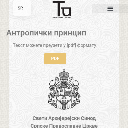
SR
EN
Антропички принцип
Текст можете преузети у [pdf] формату.
PDF
Свети Архијерејски Синод
Српске Православне Цркве