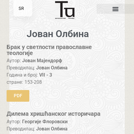
SR
EN
Јован Олбина
Брак у светлости православне
теологије
Аутор:
Јован Мајендорф
Преводилац:
Јован Олбина
Година и број:
VII - 3
стране:
153-208
PDF
Дилема хришћанског историчара
Аутор:
Георгије Флоровски
Преводилац:
Јован Олбина