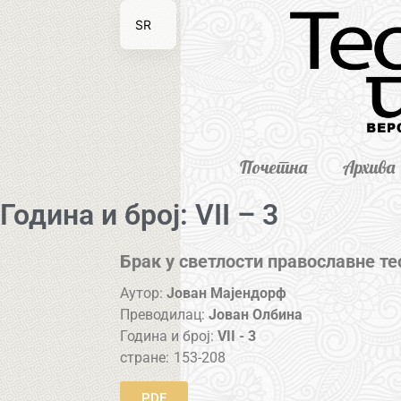
SR
EN
Почетна
Архива
Година и број: VII – 3
Брак у светлости православне те
Аутор:
Јован Мајендорф
Преводилац:
Јован Олбина
Година и број:
VII - 3
стране:
153-208
PDF