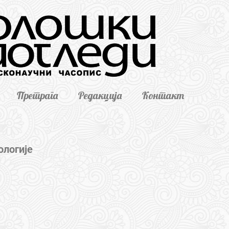
Претрага
Редакција
Контакт
ологије