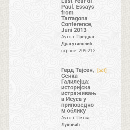
Last Year of
Paul. Essays
from
Tarragona
Conference,
Juni 2013
Аутор:
Предраг
Драгутиновић
стране:
209-212
Герд Тајсен,
[pdf]
Сенка
Галилејца:
историјска
истраживањ
а Исуса у
приповедно
м облику
Аутор:
Петка
Луковић