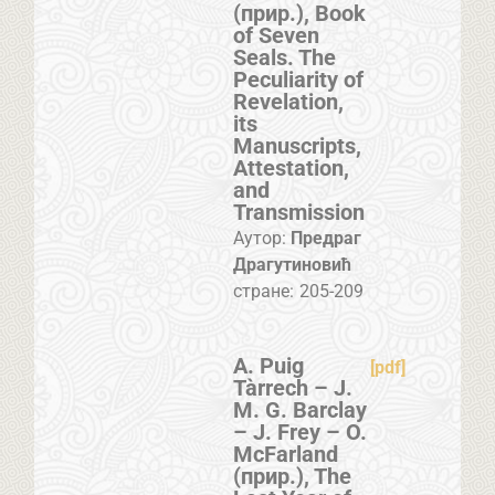
(прир.), Book
of Seven
Seals. The
Peculiarity of
Revelation,
its
Manuscripts,
Attestation,
and
Transmission
Аутор:
Предраг
Драгутиновић
стране:
205-209
A. Puig
[pdf]
Tàrrech – J.
M. G. Barclay
– J. Frey – O.
McFarland
(прир.), The