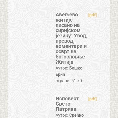
Авељево
[pdf]
житије
писано на
сиријском
језику: Увод,
превод,
коментари и
осврт на
богословље
Житија
Аутор:
Бошко
Ерић
стране:
51-70
Исповест
[pdf]
Светог
Патрика
Аутор:
Срећко