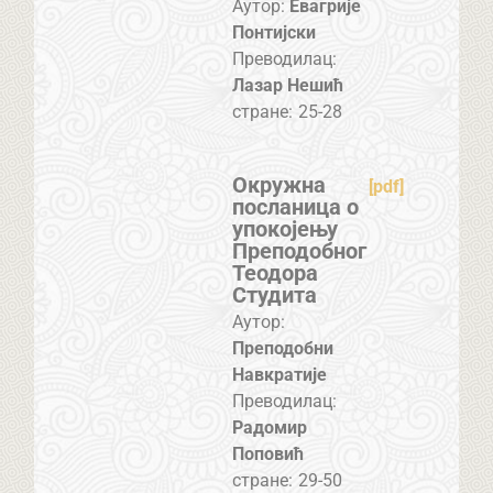
Аутор:
Евагрије
Понтиjски
Преводилац:
Лазар Нешић
стране:
25-28
Окружна
[pdf]
посланица о
упокојењу
Преподобног
Теодора
Студита
Аутор:
Преподобни
Навкратије
Преводилац:
Радомир
Поповић
стране:
29-50