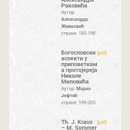
Раковића
Аутор:
Александар
Живковић
стране:
185-198
Богословски
[pdf]
аспекти у
приповеткам
а протојереја
Николе
Миловића
Аутор:
Марко
Јефтић
стране:
199-205
Th. J. Kraus
[pdf]
– M. Sommer