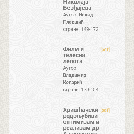
Николаја
Берђајева
Аутор:
Ненад
Плавшић
стране:
149-172
Филм и
[pdf]
телесна
лепота
Аутор:
Владимир
Коларић
стране:
173-184
Хришћански
[pdf]
родољубиви
оптимизам и
реализам др
Александра