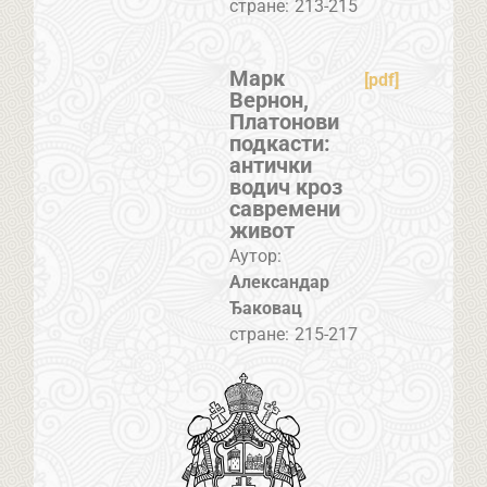
стране:
213-215
Марк
[pdf]
Вернон,
Платонови
подкасти:
антички
водич кроз
савремени
живот
Аутор:
Александар
Ђаковац
стране:
215-217