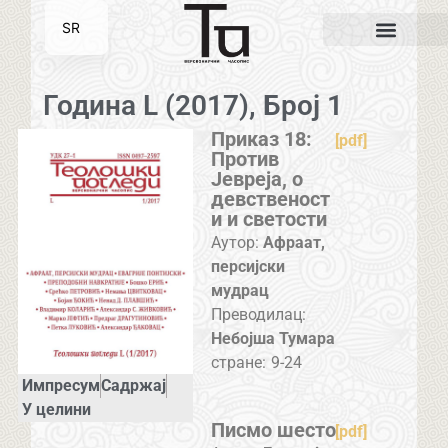
SR
EN
Година L (2017), Број 1
Приказ 18:
[pdf]
Против
Јевреја, о
девственост
и и светости
Аутор:
Афраат,
персијски
мудрац
Преводилац:
Небојша Тумара
стране:
9-24
Импресум
Садржај
У целини
Писмо шесто
[pdf]