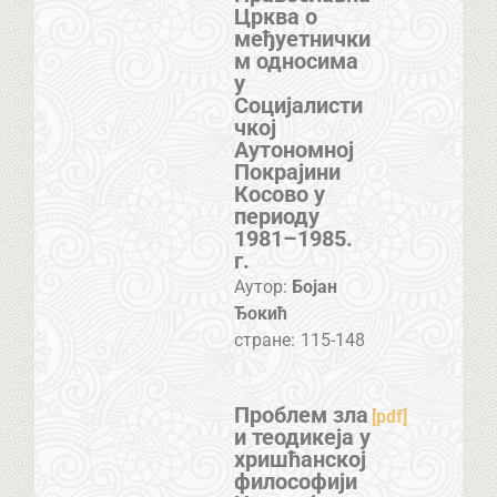
Црква о
међуетнички
м односима
у
Социјалисти
чкој
Аутономној
Покрајини
Косово у
периоду
1981–1985.
г.
Аутор:
Бојан
Ђокић
стране:
115-148
Проблем зла
[pdf]
и теодикеја у
хришћанској
философији