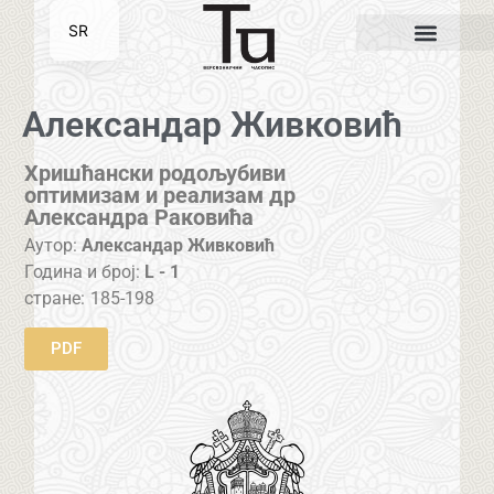
SR
EN
Александар Живковић
Хришћански родољубиви
оптимизам и реализам др
Александра Раковића
Аутор:
Александар Живковић
Година и број:
L - 1
стране:
185-198
PDF