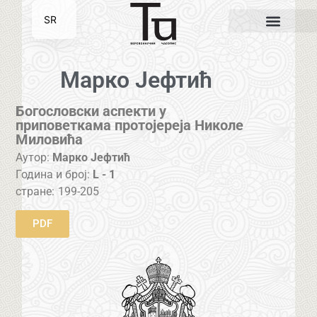
SR
EN
Марко Јефтић
Богословски аспекти у
приповеткама протојереја Николе
Миловића
Аутор:
Марко Јефтић
Година и број:
L - 1
стране:
199-205
PDF