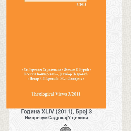
Година XLIV (2011), Број 3
Импресум
Садржај
У целини