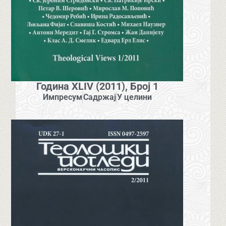
Година XLIV (2011), Број 1
Импресум
Садржај
У целини