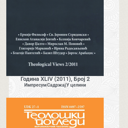
Година XLIV (2011), Број 2
Импресум
Садржај
У целини