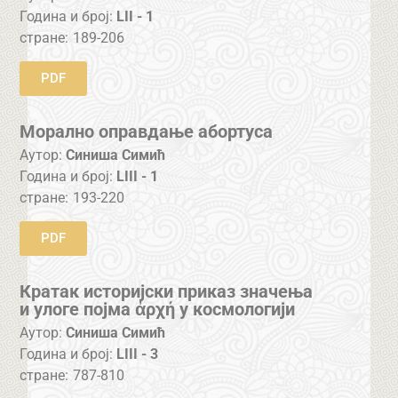
Година и број:
LII - 1
стране:
189-206
PDF
Морално оправдање абортуса
Аутор:
Синиша Симић
Година и број:
LIII - 1
стране:
193-220
PDF
Кратак историјски приказ значења
и улоге појма ἀρχή у космологији
Аутор:
Синиша Симић
Година и број:
LIII - 3
стране:
787-810