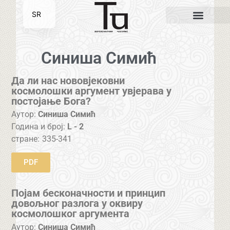
SR
EN
Синиша Симић
Да ли нас нововјековни
космолошки аргумент увјерава у
постојање Бога?
Аутор:
Синиша Симић
Година и број:
L - 2
стране:
335-341
PDF
Појам бесконачности и принцип
довољног разлога у оквиру
космолошког аргумента
Аутор:
Синиша Симић