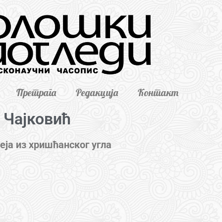
Претрага
Редакција
Контакт
 Чајковић
ја из хришћанског угла