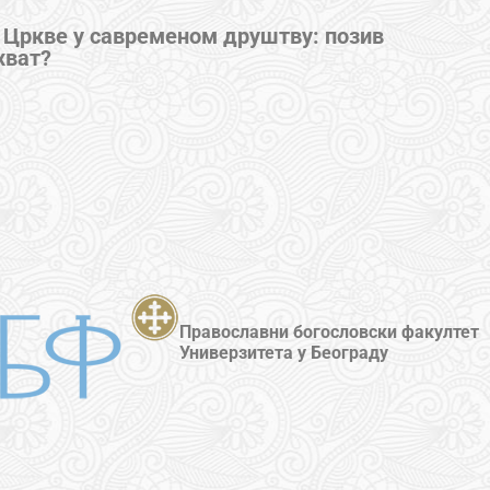
 Цркве у савременом друштву: позив
хват?
Православни богословски факултет
Универзитета у Београду