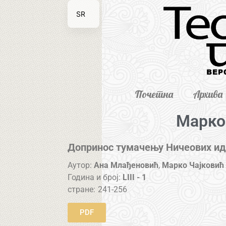
SR
EN
Почетна
Архива
Марко
Допринос тумачењу Ничеових иде
Аутор:
Ана Млађеновић
,
Марко Чајковић
Година и број:
LIII - 1
стране:
241-256
PDF