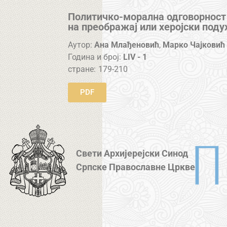
Политичко-морална одговорност
на преображај или херојски поду
Аутор:
Ана Млађеновић
,
Марко Чајковић
Година и број:
LIV - 1
стране:
179-210
PDF
Свети Архијерејски Синод
Српске Православне Цркве