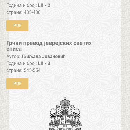
Година и број:
LII - 2
стране:
485-488
PDF
Грчки превод јеврејских светих
списа
Аутор:
Љиљана Јовановић
Година и број:
LII - 3
стране:
545-554
PDF