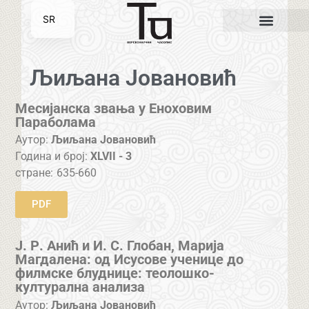
SR
EN
Љиљана Јовановић
Месијанска звања у Еноховим
Параболама
Аутор:
Љиљана Јовановић
Година и број:
XLVII - 3
стране:
635-660
PDF
Ј. Р. Анић и И. С. Глобан, Марија
Магдалена: од Исусове ученице до
филмске блуднице: теолошко-
културална анализа
Аутор:
Љиљана Јовановић