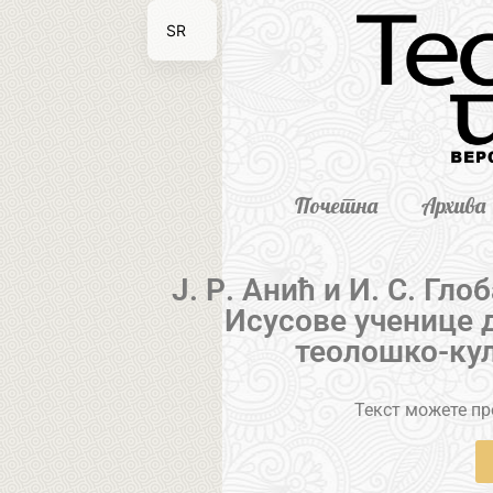
SR
EN
Почетна
Архива
Ј. Р. Анић и И. С. Гл
Исусове ученице 
теолошко-кул
Текст можете пре