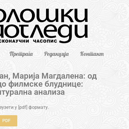
Претрага
Редакција
Контакт
обан, Марија Магдалена: од
до филмске блуднице:
турална анализа
узети у [pdf] формату.
PDF