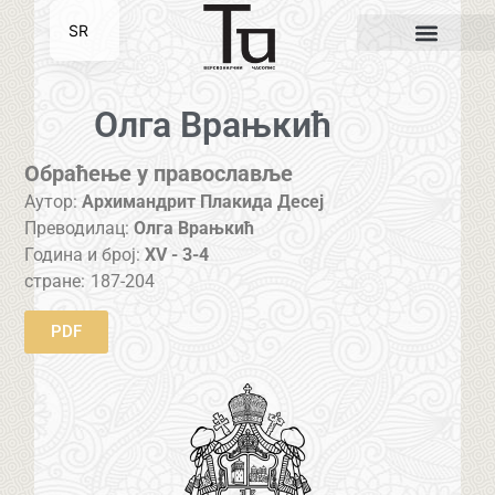
SR
EN
Олга Врањкић
Обраћење у православље
Аутор:
Архимандрит Плакида Десеј
Преводилац:
Олга Врањкић
Година и број:
XV - 3-4
стране:
187-204
PDF