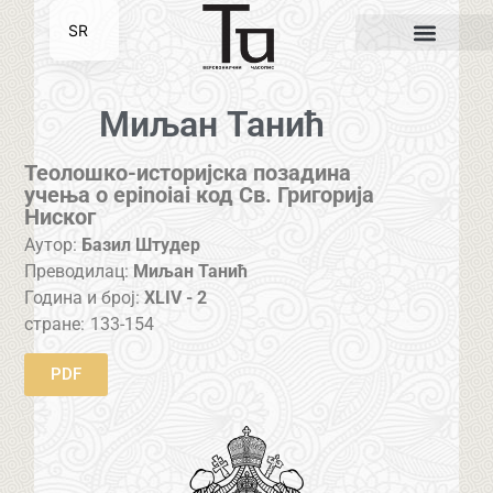
SR
EN
Миљан Танић
Теолошко-историјска позадина
учења о epinoiai код Св. Григорија
Ниског
Аутор:
Базил Штудер
Преводилац:
Миљан Танић
Година и број:
XLIV - 2
стране:
133-154
PDF