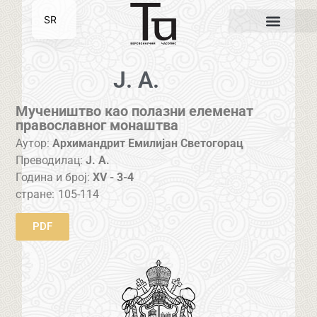
SR
EN
J. A.
Мучеништво као полазни елеменат
православног монаштва
Аутор:
Архимандрит Емилијан Светогорац
Преводилац:
J. A.
Година и број:
XV - 3-4
стране:
105-114
PDF