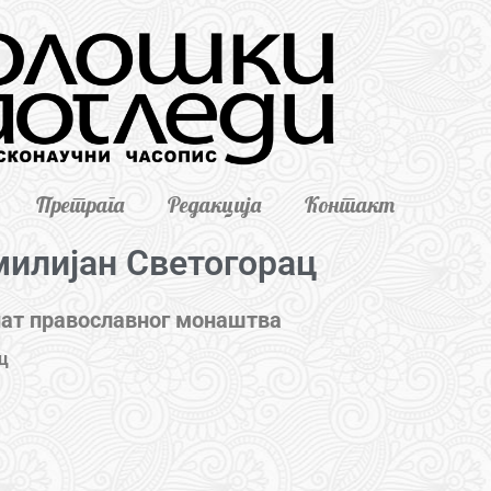
Претрага
Редакција
Контакт
илијан Светогорац
ат православног монаштва
ц