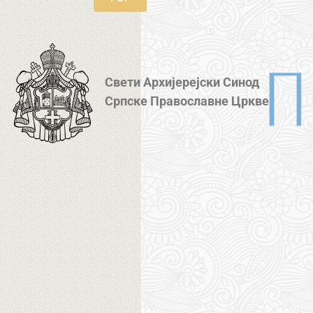
Свети Архијерејски Синод
Српске Православне Цркве