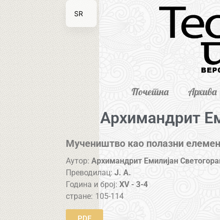
SR
EN
Почетна
Архива
Архимандрит Ем
Мучеништво као полазни елемен
Аутор:
Архимандрит Емилијан Светогора
Преводилац:
J. A.
Година и број:
XV - 3-4
стране:
105-114
PDF