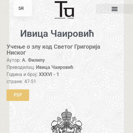
SR
EN
Ивица Чаировић
Учење о злу код Светог Григорија
Ниског
Аутор:
А. Филипу
Преводилац:
Ивица Чаировић
Година и број:
XXXVI - 1
стране:
47-51
PDF