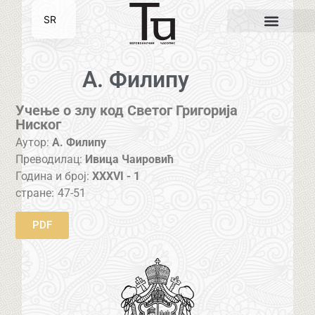
SR
EN
А. Филипу
Учење о злу код Светог Григорија
Ниског
Аутор:
А. Филипу
Преводилац:
Ивица Чаировић
Година и број:
XXXVI - 1
стране:
47-51
PDF