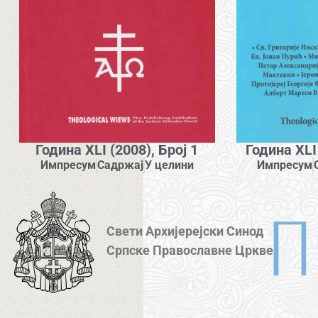
Година XLI (2008), Број 1
Година XLI 
Импресум
Садржај
У целини
Импресум
Свети Архијерејски Синод
Српске Православне Цркве