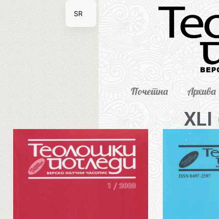
SR
EN
Почетна
Архива
XLI