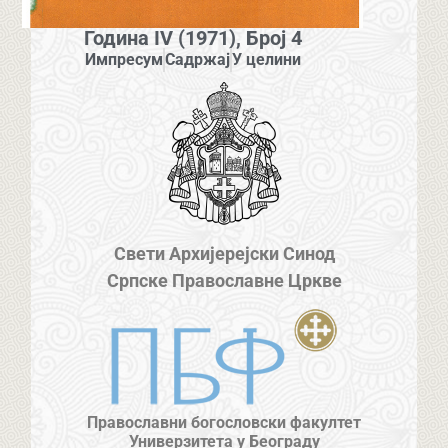
Година IV (1971), Број 4
Импресум
Садржај
У целини
Свети Архијерејски Синод
Српске Православне Цркве
Православни богословски факултет
Универзитета у Београду