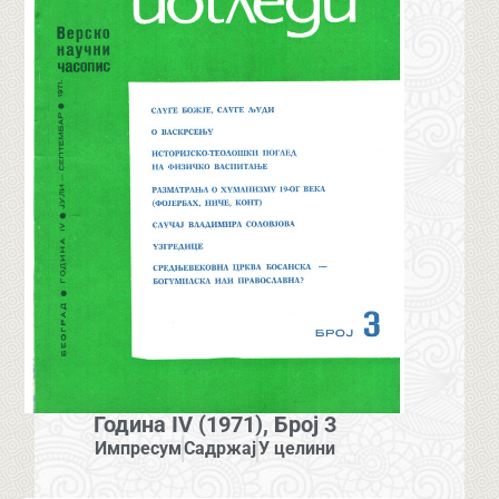
Година IV (1971), Број 3
Импресум
Садржај
У целини