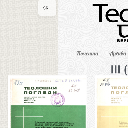
SR
EN
Почетна
Архива
III