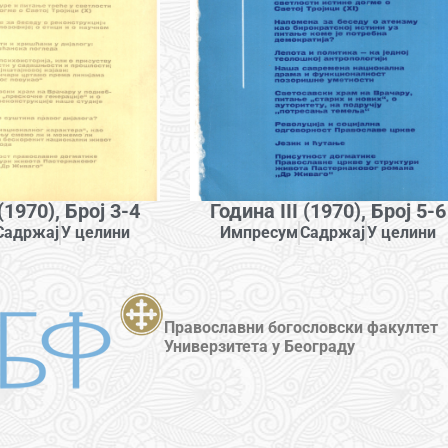
 (1970), Број 3-4
Година III (1970), Број 5-6
Садржај
У целини
Импресум
Садржај
У целини
Православни богословски факултет
Универзитета у Београду