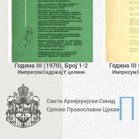
Година III (1970), Број 1-2
Година III
Импресум
Садржај
У целини
Импресум
Свети Архијерејски Синод
Српске Православне Цркве