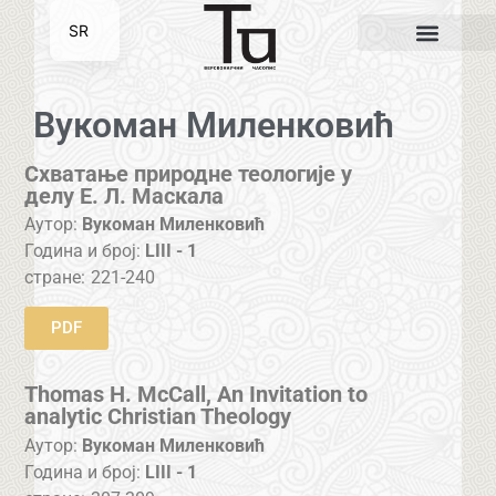
SR
EN
Вукоман Миленковић
Схватање природне теологије у
делу Е. Л. Маскала
Аутор:
Вукоман Миленковић
Година и број:
LIII - 1
стране:
221-240
PDF
Thomas H. McCall, An Invitation to
analytic Christian Theology
Аутор:
Вукоман Миленковић
Година и број:
LIII - 1