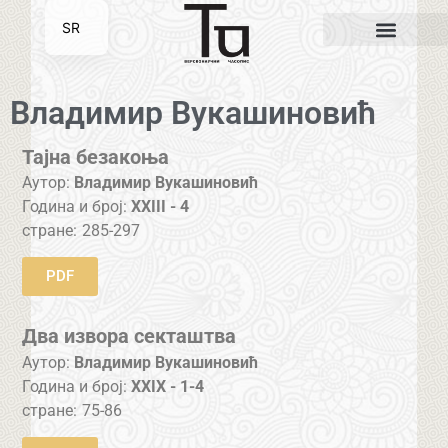
SR
EN
Владимир Вукашиновић
Тајна безакоња
Аутор:
Владимир Вукашиновић
Година и број:
XXIII - 4
стране:
285-297
PDF
Два извора секташтва
Аутор:
Владимир Вукашиновић
Година и број:
XXIX - 1-4
стране:
75-86