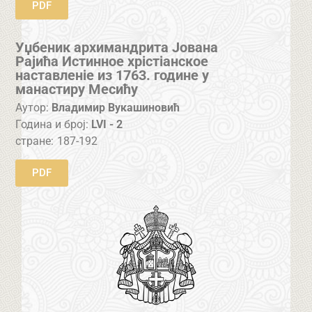
PDF
Уџбеник архимандрита Јована
Рајића Истинное хрістіанское
наставленіе из 1763. године у
манастиру Месићу
Аутор:
Владимир Вукашиновић
Година и број:
LVI - 2
стране:
187-192
PDF