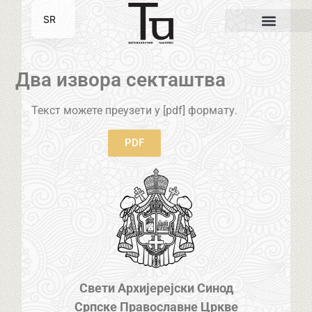
SR
EN
Два извора секташтва
Текст можете преузети у [pdf] формату.
PDF
Свети Архијерејски Синод
Српске Православне Цркве