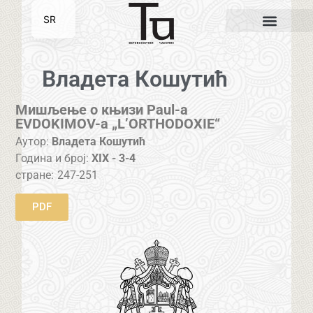
SR
EN
Владета Кошутић
Мишљење о књизи Paul-a
EVDOKIMOV-a „L’ORTHODOXIE“
Аутор:
Владета Кошутић
Година и број:
XIX - 3-4
стране:
247-251
PDF