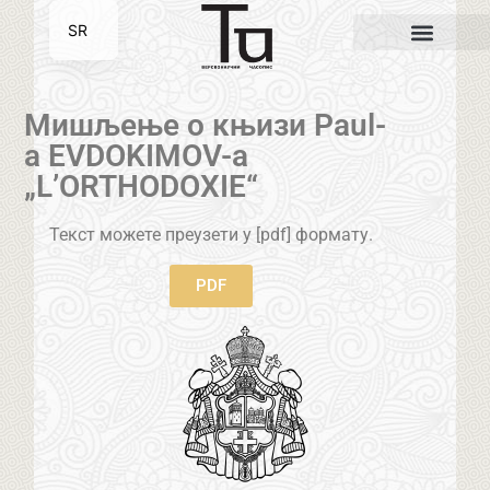
SR
EN
Мишљење о књизи Paul-
a EVDOKIMOV-a
„L’ORTHODOXIE“
Текст можете преузети у [pdf] формату.
PDF