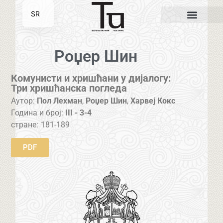
SR
EN
Роџер Шин
Комунисти и хришћани у дијалогу:
Три хришћанска погледа
Аутор:
Пол Лехман
,
Роџер Шин
,
Харвеј Кокс
Година и број:
III - 3-4
стране:
181-189
PDF