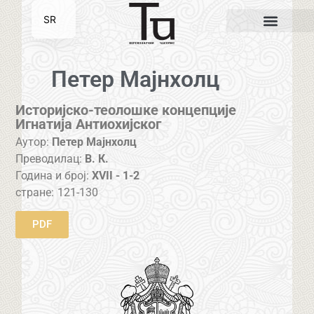
SR
EN
Петер Мајнхолц
Историјско-теолошке концепције
Игнатија Антиохијског
Аутор:
Петер Мајнхолц
Преводилац:
В. К.
Година и број:
XVII - 1-2
стране:
121-130
PDF